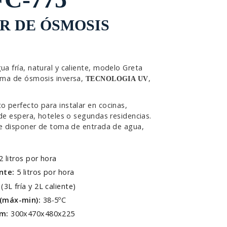
R DE ÓSMOSIS
a fría, natural y caliente, modelo Greta
ema de ósmosis inversa,
,
TECNOLOGIA UV
 perfecto para instalar en cocinas,
 de espera, hoteles o segundas residencias.
be disponer de toma de entrada de agua,
2 litros por hora
ente:
5 litros por hora
 (3L fría y 2L caliente)
(máx-min):
38-5ºC
mm:
300x470x480x225