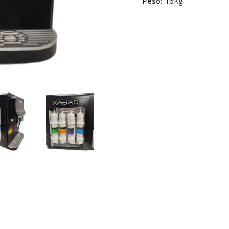
Peso:
16Kg