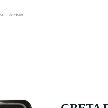
ros
Servicios
GRETA F