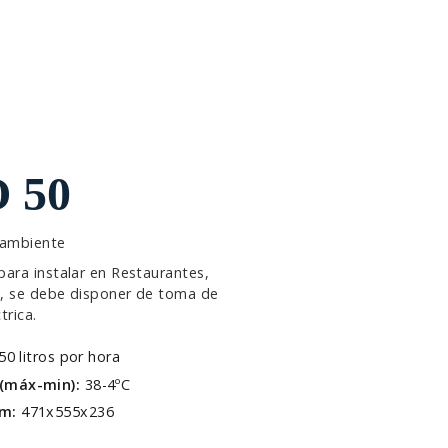
 50
 ambiente
para instalar en Restaurantes,
ón, se debe disponer de toma de
trica.
50 litros por hora
(máx-min):
38-4ºC
mm:
471x555x236